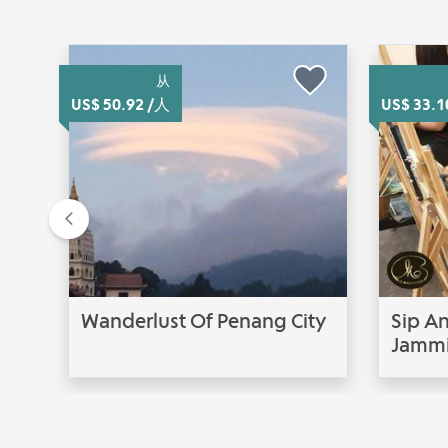
从
US$ 50.92 /人
US$ 33.1
Previous
Wanderlust Of Penang City
Sip An
Jamm