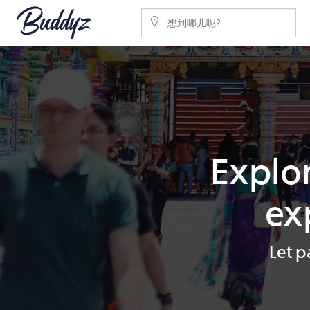
Explor
ex
Let p