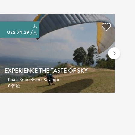
从
US$ 71.29 /人
U
Next
M
EXPERIENCE THE TASTE OF SKY
O
Kuala Kubu Bharu, Selangor
0 评论