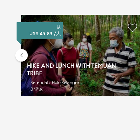
从
US$ 45.83 /人
Previous
HIKE AND LUNCH WITH TEMUAN
TRIBE
Serendah, Hulu Selangor
0 评论