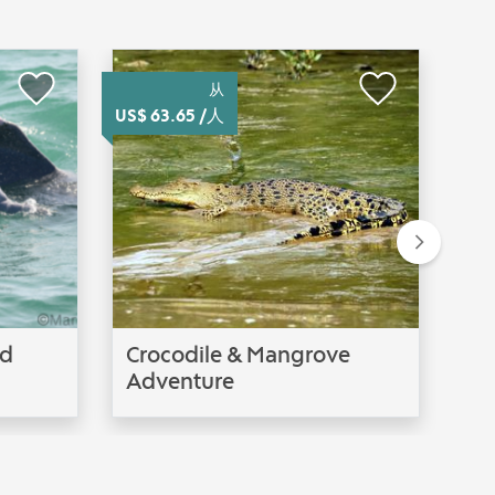
从
US$ 63.65 /人
US$ 
Next
nd
Crocodile & Mangrove
(S
Adventure
Th