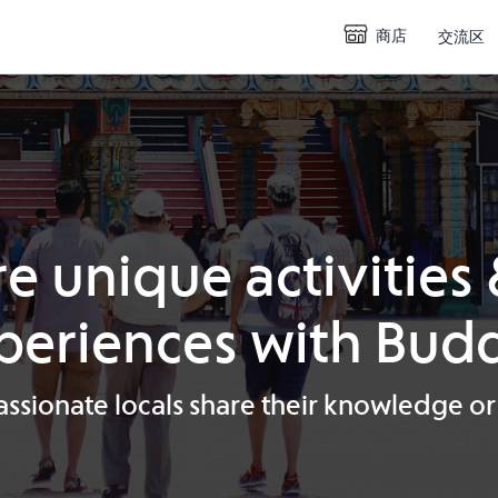
商店
交流区
e unique activities 
periences with Bud
assionate locals share their knowledge or 